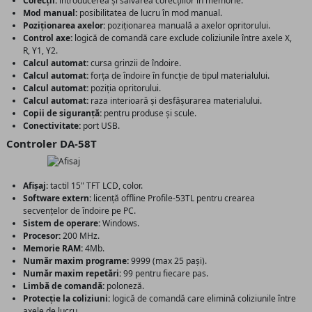
Corecții:
introducerea și salvarea corecțiilor în memorie.
Mod manual:
posibilitatea de lucru în mod manual.
Poziționarea axelor:
poziționarea manuală a axelor opritorului.
Control axe:
logică de comandă care exclude coliziunile între axele X,
R, Y1, Y2.
Calcul automat:
cursa grinzii de îndoire.
Calcul automat:
forța de îndoire în funcție de tipul materialului.
Calcul automat:
poziția opritorului.
Calcul automat:
raza interioară și desfășurarea materialului.
Copii de siguranță:
pentru produse și scule.
Conectivitate:
port USB.
Controler DA-58T
Afișaj:
tactil 15" TFT LCD, color.
Software extern:
licență offline Profile-53TL pentru crearea
secvențelor de îndoire pe PC.
Sistem de operare:
Windows.
Procesor:
200 MHz.
Memorie RAM:
4Mb.
Număr maxim programe:
9999 (max 25 pași).
Număr maxim repetări:
99 pentru fiecare pas.
Limbă de comandă:
poloneză.
Protecție la coliziuni:
logică de comandă care elimină coliziunile între
axele de lucru.