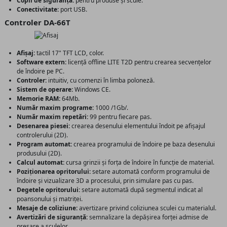
Copii de siguranță:
pentru produse și scule.
Conectivitate:
port USB.
Controler DA-66T
Afișaj:
tactil 17" TFT LCD, color.
Software extern:
licență offline LITE T2D pentru crearea secvențelor
de îndoire pe PC.
Controler:
intuitiv, cu comenzi în limba poloneză.
Sistem de operare:
Windows CE.
Memorie RAM:
64Mb.
Număr maxim programe:
1000 /1Gb/.
Număr maxim repetări:
99 pentru fiecare pas.
Desenarea piesei:
crearea desenului elementului îndoit pe afișajul
controlerului (2D).
Program automat:
crearea programului de îndoire pe baza desenului
produsului (2D).
Calcul automat:
cursa grinzii și forța de îndoire în funcție de material.
Poziționarea opritorului:
setare automată conform programului de
îndoire și vizualizare 3D a procesului, prin simulare pas cu pas.
Degetele opritorului:
setare automată după segmentul indicat al
poansonului și matriței.
Mesaje de coliziune:
avertizare privind coliziunea sculei cu materialul.
Avertizări de siguranță:
semnalizare la depășirea forței admise de
presare a sculelor.