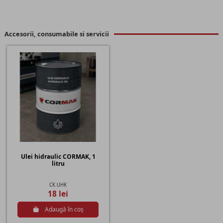
Accesorii, consumabile si servicii
Ulei hidraulic CORMAK, 1
litru
CK.UHK
18 lei
Adaugă în coș