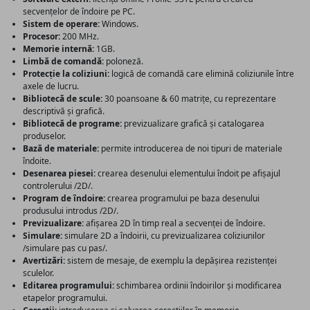
secvențelor de îndoire pe PC.
Sistem de operare:
Windows.
Procesor:
200 MHz.
Memorie internă:
1GB.
Limbă de comandă:
poloneză.
Protecție la coliziuni:
logică de comandă care elimină coliziunile între
axele de lucru.
Bibliotecă de scule:
30 poansoane & 60 matrițe, cu reprezentare
descriptivă și grafică.
Bibliotecă de programe:
previzualizare grafică și catalogarea
produselor.
Bază de materiale:
permite introducerea de noi tipuri de materiale
îndoite.
Desenarea piesei:
crearea desenului elementului îndoit pe afișajul
controlerului /2D/.
Program de îndoire:
crearea programului pe baza desenului
produsului introdus /2D/.
Previzualizare:
afișarea 2D în timp real a secvenței de îndoire.
Simulare:
simulare 2D a îndoirii, cu previzualizarea coliziunilor
/simulare pas cu pas/.
Avertizări:
sistem de mesaje, de exemplu la depășirea rezistenței
sculelor.
Editarea programului:
schimbarea ordinii îndoirilor și modificarea
etapelor programului.