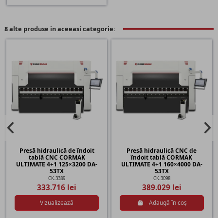
8 alte produse in aceeasi categorie:
Presă hidraulică de îndoit
Presă hidraulică CNC de
tablă CNC CORMAK
îndoit tablă CORMAK
ULTIMATE 4+1 125×3200 DA-
ULTIMATE 4+1 160×4000 DA-
53TX
53TX
CK.3389
CK.3098
333.716 lei
389.029 lei
Vizualizează
Adaugă în coș