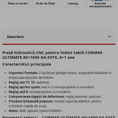
Plata cu cardul
Ordin de Plată
Leasing
Achiziție
intracomunitară
Descriere
Presă hidraulică CNC pentru îndoit tablă CORMAK
ULTIMATE 40×1600 DA-53TX, 4+1 axe
Caracteristici principale
Suporturi frontale:
2 bucăți pe ghidaje liniare, asigurând stabilitate în
timpul operațiunilor de îndoire.
Reglaj axe Y1, Y2:
automat.
Reglaj opritor spate:
axa X cu servopropulsie și encodere.
Reglaj axă R:
servopropulsie cu encodere.
Compensarea săgeții de deformare:
reglaj automat, opțional.
Prindere bilaterală poanson:
montaj rapid tip AMADA, pentru
schimbări rapide de scule.
Motor:
4kW, opțiune Hybrid SERWO+.
Parametri tehnici – CORMAK ULTIMATE 40×1600 DA-53TX