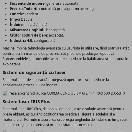
Secvență de îndoire:
generare automată.
Precizia îndoirii:
controlată prin algoritmi avansați.
Funcție:
Tandem.
Import:
scule.
Îndoire:
inițială / finală.
Măsurarea unghiului:
acceptată.
Cititor coduri de bare:
acceptat.
Industria 4.0:
configurabilă.
Mașina îmbină tehnologia avansată cu ușurința în utilizare, fiind potrivită atât
pentru lucrări manuale de precizie, cât și pentru producție repetitivă.
Subansamblele și protecțiile avansate contribuie la fiabilitatea și siguranța în
exploatare.
Sistem de siguranță cu laser
Sistemul laser de siguranță protejează operatorul și contribuie la
accelerarea procesului de îndoire.
Sistem laser IRIS Plus
Sistemul laser IRIS Plus, disponibil opțional, este o soluție avansată pentru
prese abkant, asigurând poziționarea precisă și sigură a sculelor și a
materialului. Permite măsurarea și corecția unghiului de îndoire în timp real,
ceea ce crește acuratețea și productivitatea procesului.