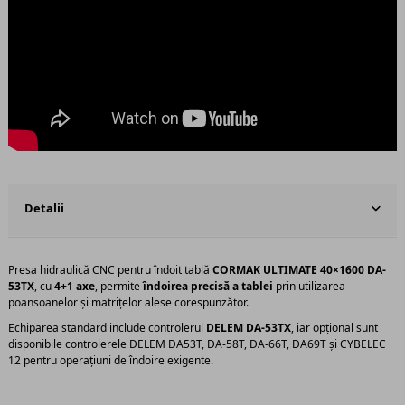
Detalii
Presa hidraulică CNC pentru îndoit tablă
CORMAK ULTIMATE 40×1600 DA-
53TX
, cu
4+1 axe
, permite
îndoirea precisă a tablei
prin utilizarea
poansoanelor și matrițelor alese corespunzător.
Echiparea standard include controlerul
DELEM DA-53TX
, iar opțional sunt
disponibile controlerele DELEM DA53T, DA-58T, DA-66T, DA69T și CYBELEC
12 pentru operațiuni de îndoire exigente.