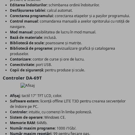
Editarea îndoiturilor:
schimbarea ordinii îndoiturilor.
Desfășurarea tablei:
calcul automat.
Corectarea programului:
corectarea etapelor și a pașilor programului.
Control manual:
comandarea manuală a axelor opritorului cu rotiță de
navigare.
Mod manual:
posibilitatea de lucru în mod manual.
Bază de materiale:
inclusă.
Bibliotecă de scule:
poansoane și matrițe.
Bibliotecă de programe:
previzualizare grafică și catalogarea
produselor.
Contorizare:
contor de curse și ore de lucru.
Conectivitate:
port USB.
Copii de siguranță:
pentru produse și scule.
Controler DA-69T
Afișaj:
tactil 17" TFT LCD, color.
Software extern:
licență offline LITE T3D pentru crearea secvențelor
de îndoire pe PC.
Controler:
intuitiv, cu comenzi în limba poloneză.
Sistem de operare:
Windows CE.
Memorie RAM:
64Mb.
Număr maxim programe:
1000 /1Gb/.
Număr maxim repetări:
99 pentru fiecare pas.