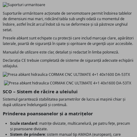
Suporturile urmăritoare acționate de servomotoare permit îndoirea tablelor
de dimensiuni mai mari, ridicând tabla sub unghi odată cu momentul de
îndoire, astfel încât arcul îndoit să nu se deformeze și să păstreze unghiul
setat.
Presele abkant sunt echipate cu protecții care includ marcaje clare, apărători
laterale, poartă de siguranță în spate și opritoare de urgență ușor accesibile.
Manualul de utilizare este clar, detaliat și redactat în limba poloneză.
Declarația CE trebuie completată de sisteme de siguranță adecvate echipării
utilajului.
SCO – Sistem de răcire a uleiului
Sistemul garantează stabilitatea parametrilor de lucru ai mașinii chiar și
după utilizare îndelungată și continuă.
Prinderea poansoanelor și a matrițelor
Scule standard:
matrițe divizate, multicanelură, pe patru fețe, precum
și poansoane divizate.
Sistem de prindere:
sistem manual tip AMADA (european), care