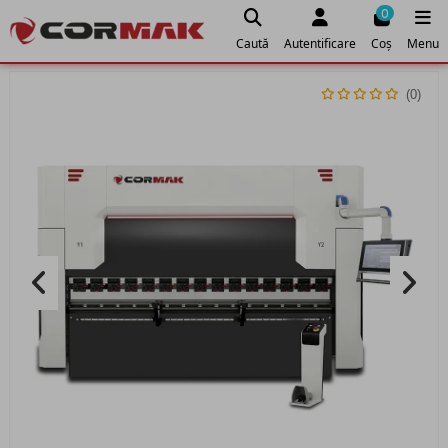
0
Caută
Autentificare
Coș
Menu
(0)