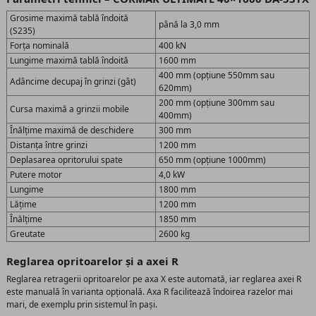
Grosime maximă tablă îndoită
până la 3,0 mm
(S235)
Forța nominală
400 kN
Lungime maximă tablă îndoită
1600 mm
400 mm (opțiune 550mm sau
Adâncime decupaj în grinzi (gât)
620mm)
200 mm (opțiune 300mm sau
Cursa maximă a grinzii mobile
400mm)
Înălțime maximă de deschidere
300 mm
Distanța între grinzi
1200 mm
Deplasarea opritorului spate
650 mm (opțiune 1000mm)
Putere motor
4,0 kW
Lungime
1800 mm
Lățime
1200 mm
Înălțime
1850 mm
Greutate
2600 kg
Reglarea opritoarelor și a axei R
Reglarea retragerii opritoarelor pe axa X este automată, iar reglarea axei R
este manuală în varianta opțională. Axa R facilitează îndoirea razelor mai
mari, de exemplu prin sistemul în pași.