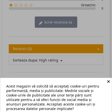
★☆☆☆☆
Groaznic
0
Scrie recenzia ta
Recenzii (0)
Sorteaza dupa:
High rating
×
Acest magazin vă solicită să acceptați cookie-uri pentru
There are no available reviews.
Scrie recenzia ta.
performanță, media și publicitate. Mediile sociale și
cookie-urile de publicitate ale unor terțe părți sunt
utilizate pentru a vă oferi funcții de social media și
anunțuri personalizate. Acceptați aceste cookie-uri și
procesarea datelor personale implicate?