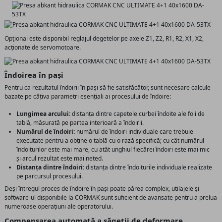
Opțional este disponibil reglajul degetelor pe axele Z1, Z2, R1, R2, X1, X2,
acționate de servomotoare.
Îndoirea în pași
Pentru ca rezultatul îndoirii în pași să fie satisfăcător, sunt necesare calcule
bazate pe câțiva parametri esențiali ai procesului de îndoire:
Lungimea arcului:
distanța dintre capetele curbei îndoite ale foii de
tablă, măsurată pe partea interioară a îndoirii.
Numărul de îndoiri:
numărul de îndoiri individuale care trebuie
executate pentru a obține o tablă cu o rază specifică; cu cât numărul
îndoiturilor este mai mare, cu atât unghiul fiecărei îndoiri este mai mic
și arcul rezultat este mai neted.
Distanța dintre îndoiri:
distanța dintre îndoiturile individuale realizate
pe parcursul procesului.
Deși întregul proces de îndoire în pași poate părea complex, utilajele și
software-ul disponibile la CORMAK sunt suficient de avansate pentru a prelua
numeroase operațiuni ale operatorului.
Compensarea automată a săgeții de deformare