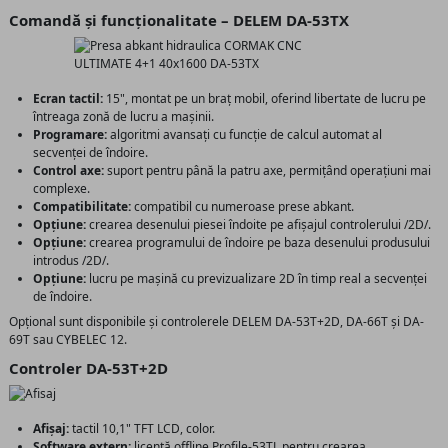
Comandă și funcționalitate – DELEM DA-53TX
Ecran tactil:
15", montat pe un braț mobil, oferind libertate de lucru pe
întreaga zonă de lucru a mașinii.
Programare:
algoritmi avansați cu funcție de calcul automat al
secvenței de îndoire.
Control axe:
suport pentru până la patru axe, permițând operațiuni mai
complexe.
Compatibilitate:
compatibil cu numeroase prese abkant.
Opțiune:
crearea desenului piesei îndoite pe afișajul controlerului /2D/.
Opțiune:
crearea programului de îndoire pe baza desenului produsului
introdus /2D/.
Opțiune:
lucru pe mașină cu previzualizare 2D în timp real a secvenței
de îndoire.
Opțional sunt disponibile și controlerele DELEM DA-53T+2D, DA-66T și DA-
69T sau CYBELEC 12.
Controler DA-53T+2D
Afișaj:
tactil 10,1" TFT LCD, color.
Software extern:
licență offline Profile-53TL pentru crearea