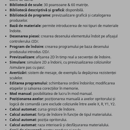
Bibliotecă de scule:
30 poansoane & 60 matrițe.
Bibliotecă descriptivă și grafică:
disponibilă.
Bibliotecă de programe:
previzualizare grafică și catalogarea
produselor.
Bază de materiale:
permite introducerea de noi tipuri de materiale
îndoite.
Desenarea piesei:
crearea desenului elementului îndoit pe afișajul
controlerului /2D/.
Program de îndoire:
crearea programului pe baza desenului
produsului introdus /2D/.
Previzualizare:
afișarea 2D în timp real a secvenței de îndoire.
Simulare:
simulare 2D a îndoirii, cu previzualizarea coliziunilor
/simulare pas cu pas/.
Avertizări:
sistem de mesaje, de exemplu la depășirea rezistenței
sculelor.
Editarea programului:
schimbarea ordinii îndoirilor, modificarea
etapelor și salvarea corecțiilor în memorie.
Mod manual:
posibilitatea de lucru în mod manual.
Poziționarea axelor:
poziționarea manuală a axelor opritorului și
logică de comandă care exclude coliziunile între axele X, R, Y1, Y2.
Calcul automat:
cursa grinzii de îndoire.
Calcul automat:
forța de îndoire în funcție de tipul materialului.
Calcul automat:
poziția opritorului.
Calcul automat:
raza interioară și desfășurarea materialului.