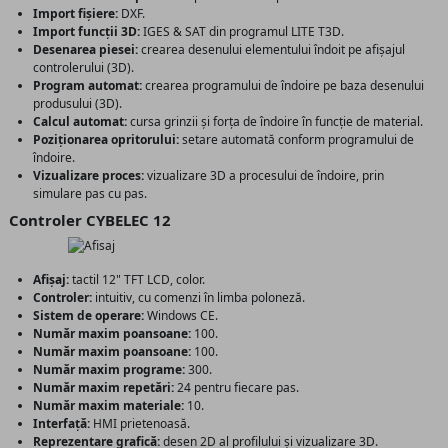
Import fișiere:
DXF.
Import funcții 3D:
IGES & SAT din programul LITE T3D.
Desenarea piesei:
crearea desenului elementului îndoit pe afișajul
controlerului (3D).
Program automat:
crearea programului de îndoire pe baza desenului
produsului (3D).
Calcul automat:
cursa grinzii și forța de îndoire în funcție de material.
Poziționarea opritorului:
setare automată conform programului de
îndoire.
Vizualizare proces:
vizualizare 3D a procesului de îndoire, prin
simulare pas cu pas.
Controler CYBELEC 12
Afișaj:
tactil 12" TFT LCD, color.
Controler:
intuitiv, cu comenzi în limba poloneză.
Sistem de operare:
Windows CE.
Număr maxim poansoane:
100.
Număr maxim poansoane:
100.
Număr maxim programe:
300.
Număr maxim repetări:
24 pentru fiecare pas.
Număr maxim materiale:
10.
Interfață:
HMI prietenoasă.
Reprezentare grafică:
desen 2D al profilului și vizualizare 3D.