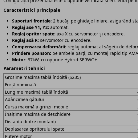
Configurația prezentată este o opțiune verificată și eficientă pen
Caracteristici principale
Suporturi frontale:
2 bucăți pe ghidaje liniare, asigurând sta
Reglaj axe Y1, Y2:
automat.
Reglaj opritor spate:
axa X cu servomotor și encodere.
Reglaj axă R:
servomotor cu encodere.
Compensarea deformării:
reglaj automat al săgeții de defo
Prindere poanson:
pe ambele părți, cu montaj rapid tip AMA
Motor:
37kW, cu opțiune Hybrid SERWO+.
Parametri tehnici
Grosime maximă tablă îndoită (S235)
Forță nominală
Lungime maximă tablă îndoită
Adâncimea gâtului
Cursa maximă a grinzii mobile
Înălțime maximă de deschidere
Distanța dintre montanți
Deplasarea opritorului spate
Putere motor