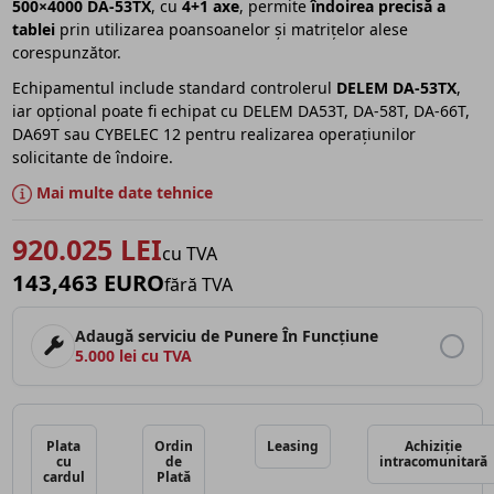
500×4000 DA-53TX
, cu
4+1 axe
, permite
îndoirea precisă a
tablei
prin utilizarea poansoanelor și matrițelor alese
corespunzător.
Echipamentul include standard controlerul
DELEM DA-53TX
,
iar opțional poate fi echipat cu DELEM DA53T, DA-58T, DA-66T,
DA69T sau CYBELEC 12 pentru realizarea operațiunilor
solicitante de îndoire.
Mai multe date tehnice
920.025 LEI
cu TVA
143,463 EURO
fără TVA
Adaugă serviciu de Punere În Funcțiune
5.000 lei cu TVA
Plata
Ordin
Leasing
Achiziție
cu
de
intracomunitară
cardul
Plată