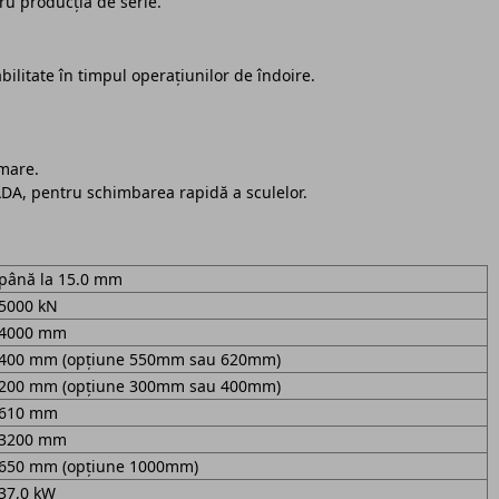
tru producția de serie.
bilitate în timpul operațiunilor de îndoire.
rmare.
DA, pentru schimbarea rapidă a sculelor.
până la 15.0 mm
5000 kN
4000 mm
400 mm (opțiune 550mm sau 620mm)
200 mm (opțiune 300mm sau 400mm)
610 mm
3200 mm
650 mm (opțiune 1000mm)
37,0 kW