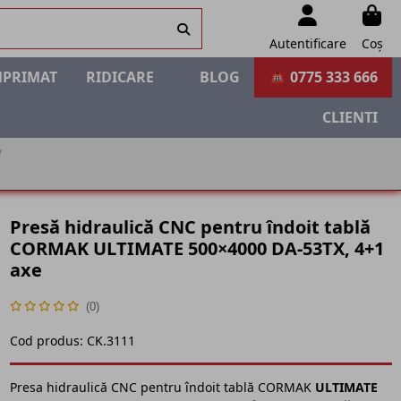
Autentificare
Coș
MPRIMAT
RIDICARE
BLOG
☎ 0775 333 666
CLIENTI
Presă hidraulică CNC pentru îndoit tablă
CORMAK ULTIMATE 500×4000 DA-53TX, 4+1
axe
(0)
Cod produs:
CK.3111
Presa hidraulică CNC pentru îndoit tablă CORMAK
ULTIMATE