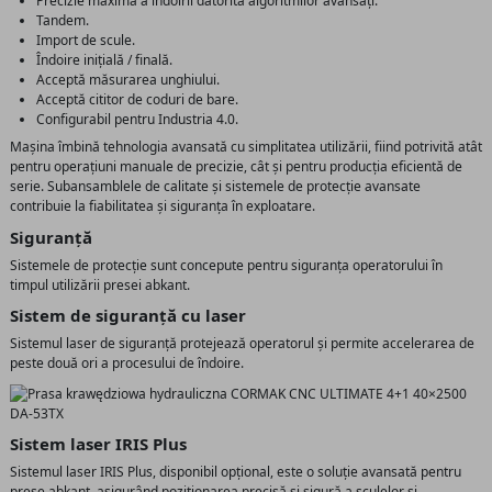
Precizie maximă a îndoirii datorită algoritmilor avansați.
Tandem.
Import de scule.
Îndoire inițială / finală.
Acceptă măsurarea unghiului.
Acceptă cititor de coduri de bare.
Configurabil pentru Industria 4.0.
Mașina îmbină tehnologia avansată cu simplitatea utilizării, fiind potrivită atât
pentru operațiuni manuale de precizie, cât și pentru producția eficientă de
serie. Subansamblele de calitate și sistemele de protecție avansate
contribuie la fiabilitatea și siguranța în exploatare.
Siguranță
Sistemele de protecție sunt concepute pentru siguranța operatorului în
timpul utilizării presei abkant.
Sistem de siguranță cu laser
Sistemul laser de siguranță protejează operatorul și permite accelerarea de
peste două ori a procesului de îndoire.
Sistem laser IRIS Plus
Sistemul laser IRIS Plus, disponibil opțional, este o soluție avansată pentru
prese abkant, asigurând poziționarea precisă și sigură a sculelor și