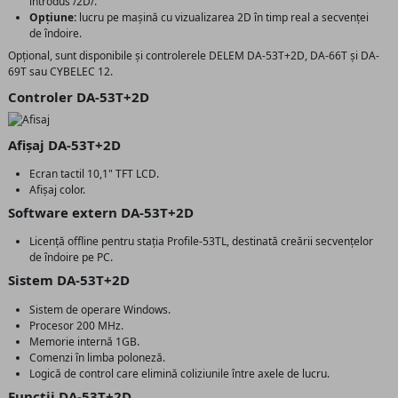
introdus /2D/.
Opțiune:
lucru pe mașină cu vizualizarea 2D în timp real a secvenței
de îndoire.
Opțional, sunt disponibile și controlerele DELEM DA-53T+2D, DA-66T și DA-
69T sau CYBELEC 12.
Controler DA-53T+2D
Afișaj DA-53T+2D
Ecran tactil 10,1" TFT LCD.
Afișaj color.
Software extern DA-53T+2D
Licență offline pentru stația Profile-53TL, destinată creării secvențelor
de îndoire pe PC.
Sistem DA-53T+2D
Sistem de operare Windows.
Procesor 200 MHz.
Memorie internă 1GB.
Comenzi în limba poloneză.
Logică de control care elimină coliziunile între axele de lucru.
Funcții DA-53T+2D