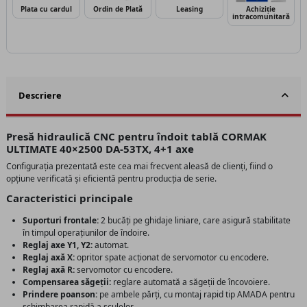
Plata cu cardul
Ordin de Plată
Leasing
Achiziție
intracomunitară
Descriere
Presă hidraulică CNC pentru îndoit tablă CORMAK
ULTIMATE 40×2500 DA-53TX, 4+1 axe
Configurația prezentată este cea mai frecvent aleasă de clienți, fiind o
opțiune verificată și eficientă pentru producția de serie.
Caracteristici principale
Suporturi frontale:
2 bucăți pe ghidaje liniare, care asigură stabilitate
în timpul operațiunilor de îndoire.
Reglaj axe Y1, Y2:
automat.
Reglaj axă X:
opritor spate acționat de servomotor cu encodere.
Reglaj axă R:
servomotor cu encodere.
Compensarea săgeții:
reglare automată a săgeții de încovoiere.
Prindere poanson:
pe ambele părți, cu montaj rapid tip AMADA pentru
schimbarea rapidă a sculelor.