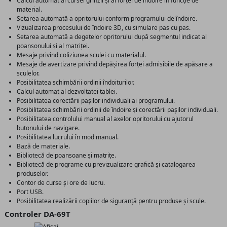
Calcul automat al cursei grinzii și al forței de îndoire în funcție de
material.
Setarea automată a opritorului conform programului de îndoire.
Vizualizarea procesului de îndoire 3D, cu simulare pas cu pas.
Setarea automată a degetelor opritorului după segmentul indicat al
poansonului și al matriței.
Mesaje privind coliziunea sculei cu materialul.
Mesaje de avertizare privind depășirea forței admisibile de apăsare a
sculelor.
Posibilitatea schimbării ordinii îndoiturilor.
Calcul automat al dezvoltatei tablei.
Posibilitatea corectării pașilor individuali ai programului.
Posibilitatea schimbării ordinii de îndoire și corectării pașilor individuali.
Posibilitatea controlului manual al axelor opritorului cu ajutorul
butonului de navigare.
Posibilitatea lucrului în mod manual.
Bază de materiale.
Bibliotecă de poansoane și matrițe.
Bibliotecă de programe cu previzualizare grafică și catalogarea
produselor.
Contor de curse și ore de lucru.
Port USB.
Posibilitatea realizării copiilor de siguranță pentru produse și scule.
Controler DA-69T