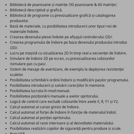
Bibliotecă de poansoane și matrițe /30 poansoane & 60 matrițe/.
Bibliotecă descriptivă și grafică.
Bibliotecă de programe cu previzualizare grafică și catalogarea
produselor.
Bază de materiale, cu posibilitatea introducerii unor tipuri noi de
materiale îndoite.
Crearea desenului piesei îndoite pe afișajul controlerului /2D/.
Crearea programului de îndoire pe baza desenului produsului introdus
/2D/.
Lucru pe mașină cu vizualizarea 2D în timp real a secvenței de îndoire.
Simulare de îndoire 2D pe ecran, cu previzualizarea coliziunilor
/simulare pas cu pas/.
Sistem de mesaje de avertizare, de exemplu la depășirea rezistenței
sculelor.
Posibilitatea schimbării ordinii îndoirii și modificării pașilor programului.
Posibilitatea introducerii și salvării corecțiilor în memorie.
Posibilitatea lucrului în mod manual.
Posibilitatea poziționării manuale a axelor opritorului.
Logică de control care exclude coliziunile între axele X, R, Y1 și Y2.
Calcul automat al cursei grinzii de îndoire.
Calcul automat al forței de îndoire în funcție de materialul îndoit.
Calcul automat al poziției opritorului.
Calcul automat al razei interioare și al dezvoltatei materialului.
Posibilitatea realizării copiilor de siguranță pentru produse și scule.
Port USB.