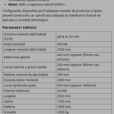
Motor:
4kW, cu opțiunea Hybrid SERVO+.
Configurațiile disponibile pot fi adaptate nevoilor de producție și tipului
pieselor prelucrate, iar specificația utilajului se stabilește în funcție de
aplicație și cerințele tehnologice.
Parametri tehnici
Grosime maximă tablă îndoită
până la 3.0 mm
(S235)
Forță nominală
400 kN
Lungime maximă tablă îndoită
2500 mm
400 mm (opțiune 550mm sau
Adâncimea gâtului
620mm)
200 mm (opțiune 300mm sau
Cursa maximă a grinzii mobile
400mm)
Înălțime maximă de deschidere
300 mm
Distanța dintre montanți
2000 mm
Cursa opritorului spate
650 mm (opțiune 1000mm)
Puterea motorului
4,0 kW
Lungime
2650 mm
Lățime
1200 mm
Înălțime
1850 mm
Greutate
3200 kg