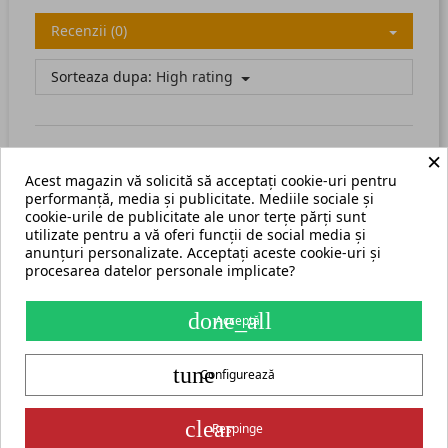
Recenzii (0)
Sorteaza dupa:
High rating
×
Acest magazin vă solicită să acceptați cookie-uri pentru
There are no available reviews.
Scrie recenzia ta.
performanță, media și publicitate. Mediile sociale și
cookie-urile de publicitate ale unor terțe părți sunt
utilizate pentru a vă oferi funcții de social media și
anunțuri personalizate. Acceptați aceste cookie-uri și
procesarea datelor personale implicate?
Termeni și condiții
Harta site
done_all
Acceptă
S.C. ECHIPAMENTE ROMANIA s.r.l.
tune
str. Grigore Ghica Voda nr. 3, Iași, cod postal 700503
+40 775 333 666
Configurează
contact@cormak.ro
+40 775 333 666
✆
Contact
Partener oficial exclusiv al producătorului CORMAK Jerzy Zalewski
clear
Respinge
pentru piața din România.