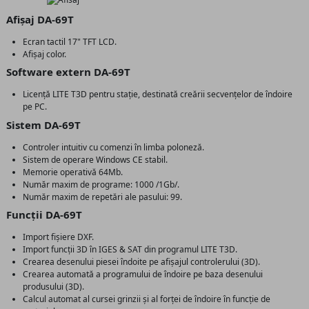
Afișaj DA-69T
Ecran tactil 17" TFT LCD.
Afișaj color.
Software extern DA-69T
Licență LITE T3D pentru stație, destinată creării secvențelor de îndoire
pe PC.
Sistem DA-69T
Controler intuitiv cu comenzi în limba poloneză.
Sistem de operare Windows CE stabil.
Memorie operativă 64Mb.
Număr maxim de programe: 1000 /1Gb/.
Număr maxim de repetări ale pasului: 99.
Funcții DA-69T
Import fișiere DXF.
Import funcții 3D în IGES & SAT din programul LITE T3D.
Crearea desenului piesei îndoite pe afișajul controlerului (3D).
Crearea automată a programului de îndoire pe baza desenului
produsului (3D).
Calcul automat al cursei grinzii și al forței de îndoire în funcție de