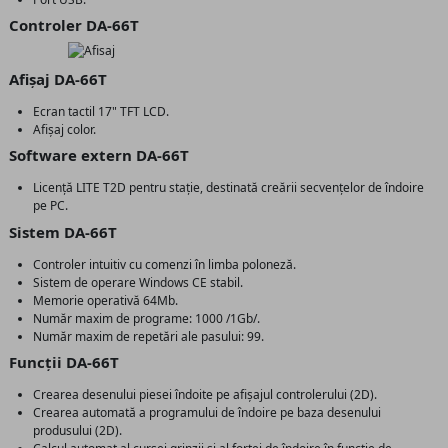
Controler DA-66T
Afișaj DA-66T
Ecran tactil 17" TFT LCD.
Afișaj color.
Software extern DA-66T
Licență LITE T2D pentru stație, destinată creării secvențelor de îndoire
pe PC.
Sistem DA-66T
Controler intuitiv cu comenzi în limba poloneză.
Sistem de operare Windows CE stabil.
Memorie operativă 64Mb.
Număr maxim de programe: 1000 /1Gb/.
Număr maxim de repetări ale pasului: 99.
Funcții DA-66T
Crearea desenului piesei îndoite pe afișajul controlerului (2D).
Crearea automată a programului de îndoire pe baza desenului
produsului (2D).