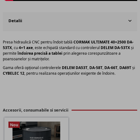
Detalii
Presa hidraulică CNC pentru îndoit tablă
CORMAK ULTIMATE 40×2500 DA-
53TX
, cu
4+1 axe
, este echipată standard cu controlerul
DELEM DA-53TX
și
permite
îndoirea precisă a tablei
prin alegerea corespunzătoare a
poansoanelor și matrițelor.
Gama oferă opțional controlerele
DELEM DA53T
,
DA-58T
,
DA-66T
,
DA69T
și
CYBELEC 12
, pentru realizarea operațiunilor exigente de îndoire.
Accesorii, consumabile si servicii
Nou