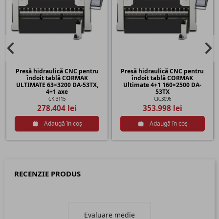
Presă hidraulică CNC pentru
Presă hidraulică CNC pentru
îndoit tablă CORMAK
îndoit tablă CORMAK
ULTIMATE 63×3200 DA-53TX,
Ultimate 4+1 160×2500 DA-
4+1 axe
53TX
CK.3115
CK.3096
278.404 lei
353.998 lei
Adaugă în coș
Adaugă în coș
RECENZIE PRODUS
Evaluare medie