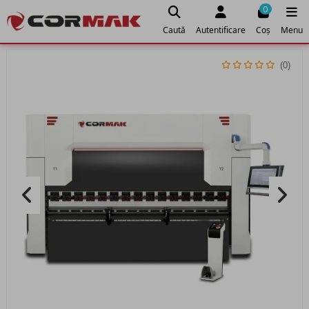
0
Caută
Autentificare
Coș
Menu
(0)