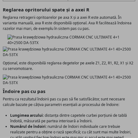
Reglarea opritorului spate și a axei R
Reglarea retragerii opritoarelor pe axa X și a axei R este automată. În
varianta manuală, axa R este disponibilă opțional. Axa R facilitează îndoirea
razelor mai mari, de exemplu în sistem pas cu pas.
Opțional, este disponibilă reglarea degetelor pe axele Z1, Z2, R1, R2, X1 și X2
cu servomotoare.
Îndoire pas cu pas
Pentru ca rezultatul îndoirii pas cu pas să fie satisfăcător, sunt necesare
calcule bazate pe câțiva parametri esențiali ai procesului de îndoire:
Lungimea arcului:
distanța dintre capetele curbei porțiunii de tablă
îndoită, măsurată pe partea interioară a îndoirii.
Numărul de îndoiri:
numărul de îndoiri individuale care trebuie
realizate pentru a obține o rază specifică; cu cât sunt mai multe îndoiri,
cu atât unghiul fiecărei îndoiri este mai mic și arcul este mai neted.