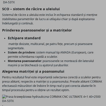
SCO – sistem de răcire a uleiului
Sistemul de răcire a uleiului este inclus în echiparea standard și menține
stabilitatea parametrilor de lucru ai utilajului chiar și după exploatarea
îndelungată și continuă.
Prinderea poansoanelor și a matrițelor
Echipare standard
matrițe divizate, multicanal, pe patru fețe, precum și poansoane
segmentate.
Sistem de prindere:
sistem manual tip AMADA (European), care
permite schimbarea rapidă a sculelor.
Montarea poansoanelor:
poansoanele se montează din lateralul
mașinii și se blochează cu ajutorul șuruburilor.
Alegerea matriței și a poansonului
Pentru rezultatul final este importantă selectarea corectă a sculelor pentru
presa abkant, respectiv a matriței și a poansonului. Presele abkant CORMAK
efectuează măsurători de îndoire în timp real și pot corecta abaterile în
timpul procesului pentru a obține un rezultat optim.