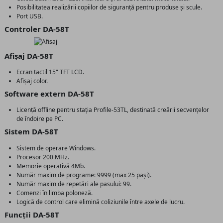
Posibilitatea realizării copiilor de siguranță pentru produse și scule.
Port USB.
Controler DA-58T
Afișaj DA-58T
Ecran tactil 15" TFT LCD.
Afișaj color.
Software extern DA-58T
Licență offline pentru stația Profile-53TL, destinată creării secvențelor
de îndoire pe PC.
Sistem DA-58T
Sistem de operare Windows.
Procesor 200 MHz.
Memorie operativă 4Mb.
Număr maxim de programe: 9999 (max 25 pași).
Număr maxim de repetări ale pasului: 99.
Comenzi în limba poloneză.
Logică de control care elimină coliziunile între axele de lucru.
Funcții DA-58T