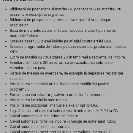
Bibliotecă de poansoane și matrițe /30 poansoane & 60 matrițe/, cu
prezentare descriptivă și grafică.
Bibliotecă de programe cu previzualizare grafică și catalogarea
produselor.
Bază de materiale, cu posibilitatea introducerii unor tipuri noi de
materiale îndoite.
Crearea desenului piesei îndoite pe afișajul controlerului /2D/.
Crearea programului de îndoire pe baza desenului produsului introdus
/2D/.
Lucru pe mașină cu vizualizarea 2D în timp real a secvenței de îndoire.
Simulare de îndoire 2D pe ecran, cu previzualizarea coliziunilor
/simulare pas cu pas/.
Sistem de mesaje de avertizare, de exemplu la depășirea rezistenței
sculelor.
Posibilitatea schimbării ordinii îndoirilor și modificării pașilor
programului.
Posibilitatea introducerii și salvării corecțiilor în memorie.
Posibilitatea lucrului în mod manual.
Posibilitatea poziționării manuale a axelor opritorului.
Logică de control care exclude coliziunile între axele X, R, Y1 și Y2.
Calcul automat al cursei grinzii de îndoire.
Calcul automat al forței de îndoire în funcție de materialul îndoit.
Calcul automat al poziției opritorului.
Calcul automat al razei interioare și al dezvoltatei materialului.