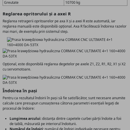
Greutate
10700 kg
Reglarea opritorului și a axei R
Reglarea retragerii opritoarelor pe axa X și a axei R este automată, iar
reglarea manuală este disponibilă opțional. Axa R facilitează îndoirea razelor
mai mari, de exemplu prin sistemul step.
Opțional, este disponibilă reglarea degetelor pe axele Z1, Z2, R1, R2, X1 și X2
cu servomotoare.
Îndoirea în pași
Pentru ca rezultatul îndoirii în pași să fie satisfăcător, sunt necesare anumite
calcule care presupun cunoașterea câtorva parametri esențiali legați de
procesul de îndoire:
Lungimea arcului:
distanța dintre capetele curbei părții îndoite a foii
de tablă, măsurată pe interiorul îndoiturii.
Numărul de îndoiri:
numărul de îndoiri individuale necesare pentru