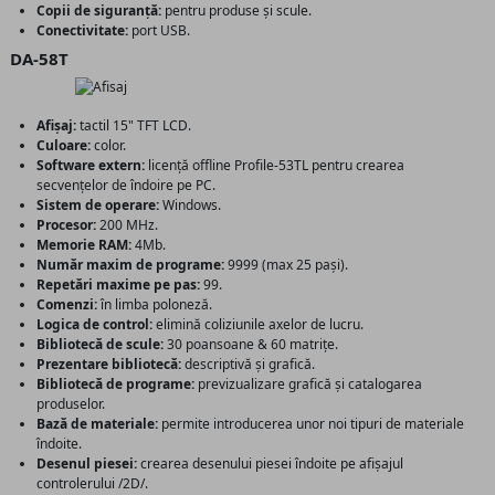
Copii de siguranță:
pentru produse și scule.
Conectivitate:
port USB.
DA-58T
Afișaj:
tactil 15" TFT LCD.
Culoare:
color.
Software extern:
licență offline Profile-53TL pentru crearea
secvențelor de îndoire pe PC.
Sistem de operare:
Windows.
Procesor:
200 MHz.
Memorie RAM:
4Mb.
Număr maxim de programe:
9999 (max 25 pași).
Repetări maxime pe pas:
99.
Comenzi:
în limba poloneză.
Logica de control:
elimină coliziunile axelor de lucru.
Bibliotecă de scule:
30 poansoane & 60 matrițe.
Prezentare bibliotecă:
descriptivă și grafică.
Bibliotecă de programe:
previzualizare grafică și catalogarea
produselor.
Bază de materiale:
permite introducerea unor noi tipuri de materiale
îndoite.
Desenul piesei:
crearea desenului piesei îndoite pe afișajul
controlerului /2D/.