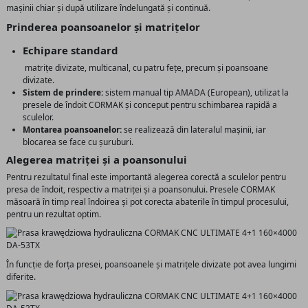
mașinii chiar și după utilizare îndelungată și continuă.
Prinderea poansoanelor și matrițelor
Echipare standard
matrițe divizate, multicanal, cu patru fețe, precum și poansoane
divizate.
Sistem de prindere:
sistem manual tip AMADA (European), utilizat la
presele de îndoit CORMAK și conceput pentru schimbarea rapidă a
sculelor.
Montarea poansoanelor:
se realizează din lateralul mașinii, iar
blocarea se face cu șuruburi.
Alegerea matriței și a poansonului
Pentru rezultatul final este importantă alegerea corectă a sculelor pentru
presa de îndoit, respectiv a matriței și a poansonului. Presele CORMAK
măsoară în timp real îndoirea și pot corecta abaterile în timpul procesului,
pentru un rezultat optim.
În funcție de forța presei, poansoanele și matrițele divizate pot avea lungimi
diferite.