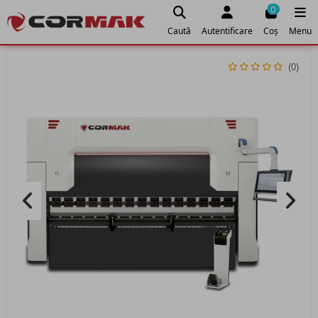
0
Caută
Autentificare
Coș
Menu
(0)