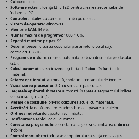
Culoare:
color.
Software extern:
licență LITE T2D pentru crearea secvențelor de
îndoire pe PC.
Controler:
intuitiv, cu comenzi în limba poloneză.
Sistem de operare:
Windows CE.
Memorie RAM:
64Mb.
Număr maxim de programe:
1000 /1Gb/.
Repetări maxime pe pas:
99.
Desenul piesei:
crearea desenului piesei îndoite pe afișajul
controlerului (2D).
Program de îndoire:
crearea automată pe baza desenului produsului
(2D).
Calcul automat:
cursa traversei și forța de îndoire în funcție de
material.
Setarea opritorului:
automată, conform programului de îndoire.
Vizualizarea procesului:
3D, cu simulare pas cu pas.
Degetele opritorului:
setare automată în spatele segmentului indicat
de poanson și matriță.
Mesaje de coliziune:
privind coliziunea sculei cu materialul.
Avertizări:
la depășirea forței admisibile de apăsare a sculelor.
Ordinea îndoiturilor:
poate fi schimbată.
Desfășurarea tablei:
calcul automat.
Corectarea programului:
corectarea pașilor și schimbarea ordinii de
îndoire.
Control manual:
controlul axelor opritorului cu rotița de navigare.