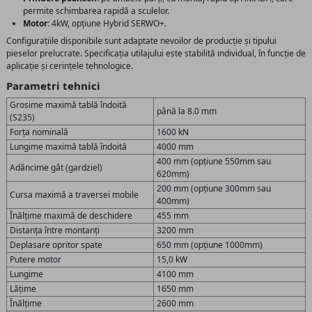
permite schimbarea rapidă a sculelor.
Motor:
4kW, opțiune Hybrid SERWO+.
Configurațiile disponibile sunt adaptate nevoilor de producție și tipului
pieselor prelucrate. Specificația utilajului este stabilită individual, în funcție de
aplicație și cerințele tehnologice.
Parametri tehnici
Grosime maximă tablă îndoită
până la 8.0 mm
(S235)
Forța nominală
1600 kN
Lungime maximă tablă îndoită
4000 mm
400 mm (opțiune 550mm sau
Adâncime gât (gardziel)
620mm)
200 mm (opțiune 300mm sau
Cursa maximă a traversei mobile
400mm)
Înălțime maximă de deschidere
455 mm
Distanța între montanți
3200 mm
Deplasare opritor spate
650 mm (opțiune 1000mm)
Putere motor
15,0 kW
Lungime
4100 mm
Lățime
1650 mm
Înălțime
2600 mm