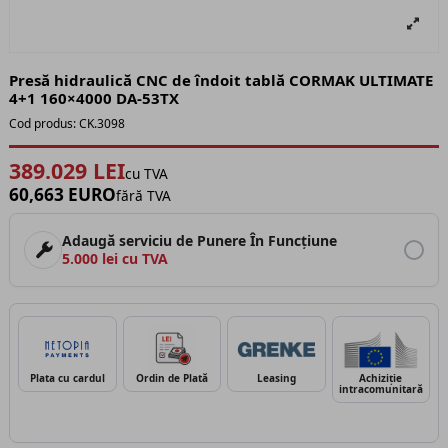
Presă hidraulică CNC de îndoit tablă CORMAK ULTIMATE
4+1 160×4000 DA-53TX
Cod produs:
CK.3098
389.029 LEI
cu TVA
60,663 EURO
fără TVA
Adaugă serviciu de Punere În Funcțiune
5.000 lei cu TVA
Plata cu cardul
Ordin de Plată
Leasing
Achiziție
intracomunitară