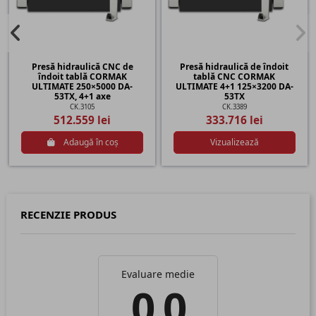
Presă hidraulică CNC de
Presă hidraulică de îndoit
îndoit tablă CORMAK
tablă CNC CORMAK
ULTIMATE 250×5000 DA-
ULTIMATE 4+1 125×3200 DA-
53TX, 4+1 axe
53TX
CK.3105
CK.3389
512.559 lei
333.716 lei
Adaugă în coș
Vizualizează
RECENZIE PRODUS
Evaluare medie
0.0