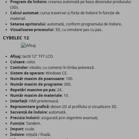
Program de îndoire:
crearea automată pe baza desenului produsului
(3D).
Calcul automat:
cursa traversei și forța de îndoire în funcție de
material.
Setarea opritorului:
automată, conform programului de îndoire.
Vizualizarea procesului:
3D, cu simulare pas cu pas.
CYBELEC 12
Afișaj:
tactil 12" TFT LCD.
Culoare:
color.
Controler:
intuitiv, cu comenzi în limba poloneză.
Sistem de operare:
Windows CE.
Număr maxim de poansoane:
100.
Număr maxim de programe:
300.
Repetări maxime pe pas:
24.
Număr maxim de materiale:
10.
Interfață:
HMI prietenoasă.
Reprezentare grafică:
desen 2D al profilului și vizualizare 3D.
Secvență de îndoire:
automată.
Precizia îndoirii:
asigurată prin algoritmi avansați.
Funcție:
Tandem.
Import:
scule.
Îndoire:
inițială / finală.