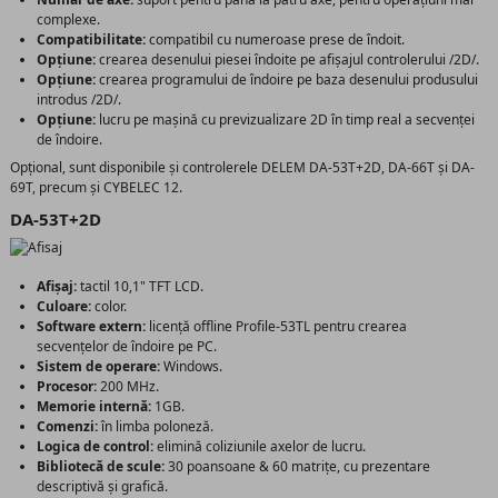
complexe.
Compatibilitate:
compatibil cu numeroase prese de îndoit.
Opțiune:
crearea desenului piesei îndoite pe afișajul controlerului /2D/.
Opțiune:
crearea programului de îndoire pe baza desenului produsului
introdus /2D/.
Opțiune:
lucru pe mașină cu previzualizare 2D în timp real a secvenței
de îndoire.
Opțional, sunt disponibile și controlerele DELEM DA-53T+2D, DA-66T și DA-
69T, precum și CYBELEC 12.
DA-53T+2D
Afișaj:
tactil 10,1" TFT LCD.
Culoare:
color.
Software extern:
licență offline Profile-53TL pentru crearea
secvențelor de îndoire pe PC.
Sistem de operare:
Windows.
Procesor:
200 MHz.
Memorie internă:
1GB.
Comenzi:
în limba poloneză.
Logica de control:
elimină coliziunile axelor de lucru.
Bibliotecă de scule:
30 poansoane & 60 matrițe, cu prezentare
descriptivă și grafică.