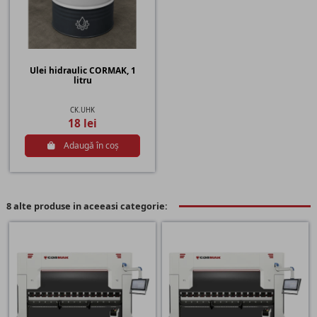
Ulei hidraulic CORMAK, 1
litru
CK.UHK
18 lei
Adaugă în coș
8 alte produse in aceeasi categorie: