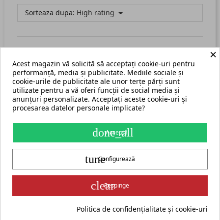
Sorteaza dupa:
High rating
×
Acest magazin vă solicită să acceptați cookie-uri pentru
There are no available reviews.
Scrie recenzia ta.
performanță, media și publicitate. Mediile sociale și
cookie-urile de publicitate ale unor terțe părți sunt
utilizate pentru a vă oferi funcții de social media și
anunțuri personalizate. Acceptați aceste cookie-uri și
procesarea datelor personale implicate?
Termeni și condiții
Harta site
done_all
Acceptă
S.C. ECHIPAMENTE ROMANIA s.r.l.
tune
str. Grigore Ghica Voda nr. 3, Iași, cod postal 700503
+40 775 333 666
Configurează
contact@cormak.ro
+40 775 333 666
✆
Contact
group_work
Partener oficial exclusiv al producătorului CORMAK Jerzy Zalewski
clear
Respinge
pentru piața din România.
ADAUGĂ ÎN COȘ
Politica de confidențialitate și cookie-uri