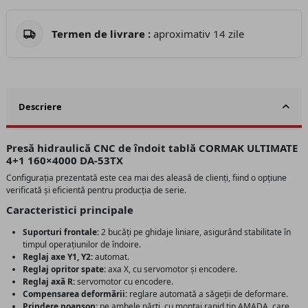
Termen de livrare :
aproximativ 14 zile
Descriere
Presă hidraulică CNC de îndoit tablă CORMAK ULTIMATE
4+1 160×4000 DA-53TX
Configurația prezentată este cea mai des aleasă de clienți, fiind o opțiune
verificată și eficientă pentru producția de serie.
Caracteristici principale
Suporturi frontale:
2 bucăți pe ghidaje liniare, asigurând stabilitate în
timpul operațiunilor de îndoire.
Reglaj axe Y1, Y2:
automat.
Reglaj opritor spate:
axa X, cu servomotor și encodere.
Reglaj axă R:
servomotor cu encodere.
Compensarea deformării:
reglare automată a săgeții de deformare.
Prindere poanson:
pe ambele părți, cu montaj rapid tip AMADA, care