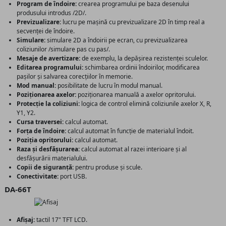
Program de îndoire:
crearea programului pe baza desenului
produsului introdus /2D/.
Previzualizare:
lucru pe mașină cu previzualizare 2D în timp real a
secvenței de îndoire.
Simulare:
simulare 2D a îndoirii pe ecran, cu previzualizarea
coliziunilor /simulare pas cu pas/.
Mesaje de avertizare:
de exemplu, la depășirea rezistenței sculelor.
Editarea programului:
schimbarea ordinii îndoirilor, modificarea
pașilor și salvarea corecțiilor în memorie.
Mod manual:
posibilitate de lucru în modul manual.
Poziționarea axelor:
poziționarea manuală a axelor opritorului.
Protecție la coliziuni:
logica de control elimină coliziunile axelor X, R,
Y1, Y2.
Cursa traversei:
calcul automat.
Forța de îndoire:
calcul automat în funcție de materialul îndoit.
Poziția opritorului:
calcul automat.
Raza și desfășurarea:
calcul automat al razei interioare și al
desfășurării materialului.
Copii de siguranță:
pentru produse și scule.
Conectivitate:
port USB.
DA-66T
Afișaj:
tactil 17" TFT LCD.