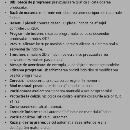
Bibliotecă de programe:
previzualizare grafică și catalogarea
produselor.
Bază de materiale:
permite introducerea unor noi tipuri de materiale
îndoite.
Desenul piesei:
crearea desenului piesei îndoite pe afișajul
controlerului /2D/.
Program de îndoire:
crearea programului pe baza desenului
produsului introdus /2D/.
Previzualizare:
lucru pe mașină cu previzualizare 2D în timp real a
secvenței de îndoire.
Simulare:
simulare 2D a îndoirii pe ecran, cu previzualizarea
coliziunilor /simulare pas cu pas/.
Mesaje de avertizare:
de exemplu, la depășirea rezistenței sculelor.
Editarea programului:
schimbarea ordinii îndoirilor și modificarea
pașilor programului.
Corecții:
introducerea și salvarea corecțiilor în memorie.
Mod manual:
posibilitate de lucru în modul manual.
Poziționarea axelor:
poziționarea manuală a axelor opritorului.
Protecție la coliziuni:
logica de control elimină coliziunile axelor X, R,
Y1, Y2.
Cursa traversei:
calcul automat.
Forța de îndoire:
calcul automat în funcție de materialul îndoit.
Poziția opritorului:
calcul automat.
Raza și desfășurarea:
calcul automat al razei interioare și al
desfășurării materialului.