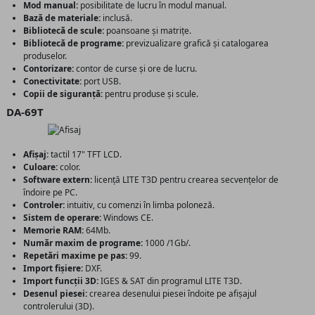
Mod manual:
posibilitate de lucru în modul manual.
Bază de materiale:
inclusă.
Bibliotecă de scule:
poansoane și matrițe.
Bibliotecă de programe:
previzualizare grafică și catalogarea
produselor.
Contorizare:
contor de curse și ore de lucru.
Conectivitate:
port USB.
Copii de siguranță:
pentru produse și scule.
DA-69T
Afișaj:
tactil 17" TFT LCD.
Culoare:
color.
Software extern:
licență LITE T3D pentru crearea secvențelor de
îndoire pe PC.
Controler:
intuitiv, cu comenzi în limba poloneză.
Sistem de operare:
Windows CE.
Memorie RAM:
64Mb.
Număr maxim de programe:
1000 /1Gb/.
Repetări maxime pe pas:
99.
Import fișiere:
DXF.
Import funcții 3D:
IGES & SAT din programul LITE T3D.
Desenul piesei:
crearea desenului piesei îndoite pe afișajul
controlerului (3D).